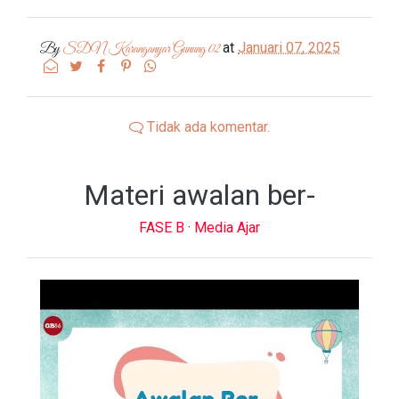
at
Januari 07, 2025
By
SDN Karanganyar Gunung 02
Tidak ada komentar.
Materi awalan ber-
FASE B
·
Media Ajar