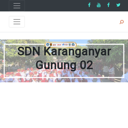
SDN Karanganyar
Gunung 02