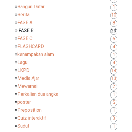
Bangun Datar
1
Berita
10
FASE A
8
FASE B
23
FASE C
6
FLASHCARD
4
kenampakan alam
1
Lagu
4
LKPD
14
Media Ajar
13
Mewarnai
2
Perkalian dua angka
1
poster
5
Preposition
1
Quiz interaktif
3
Sudut
1