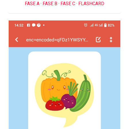
FASE A
·
FASE B
·
FASE C
·
FLASHCARD