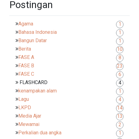
Postingan
Agama
1
Bahasa Indonesia
1
Bangun Datar
1
Berita
10
FASE A
8
FASE B
23
FASE C
6
FLASHCARD
4
kenampakan alam
1
Lagu
4
LKPD
14
Media Ajar
13
Mewarnai
2
Perkalian dua angka
1