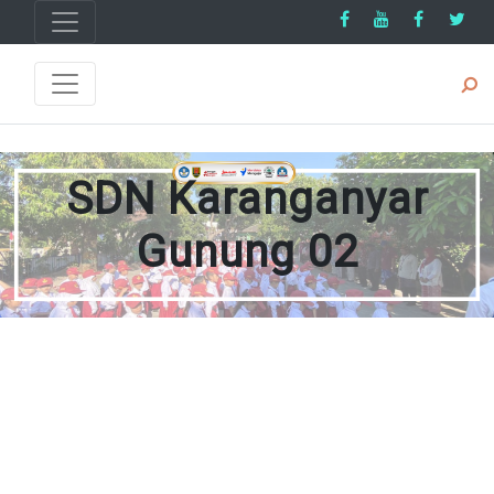
SDN Karanganyar
Gunung 02