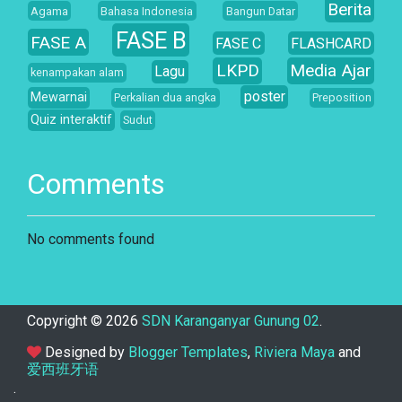
Berita
Agama
Bahasa Indonesia
Bangun Datar
FASE B
FASE A
FASE C
FLASHCARD
LKPD
Media Ajar
Lagu
kenampakan alam
poster
Mewarnai
Perkalian dua angka
Preposition
Quiz interaktif
Sudut
Comments
No comments found
Copyright ©
2026
SDN Karanganyar Gunung 02
.
Designed by
Blogger Templates
,
Riviera Maya
and
爱西班牙语
.