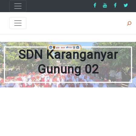
SDN Karanganyar
Gunung 02