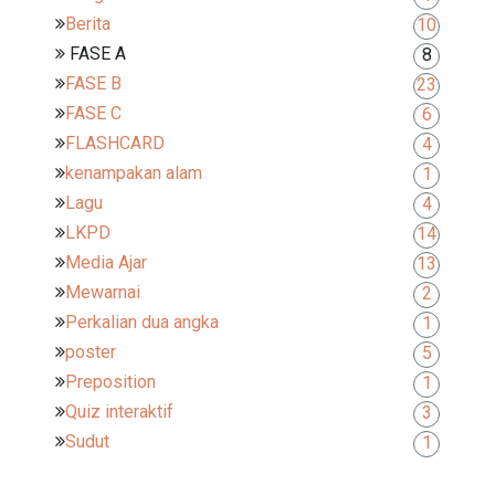
Berita
10
FASE A
8
FASE B
23
FASE C
6
FLASHCARD
4
kenampakan alam
1
Lagu
4
LKPD
14
Media Ajar
13
Mewarnai
2
Perkalian dua angka
1
poster
5
Preposition
1
Quiz interaktif
3
Sudut
1