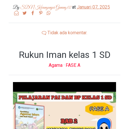
at
Januari 07, 2025
By
SDN Karanganyar Gunung 02
Tidak ada komentar.
Rukun Iman kelas 1 SD
Agama
·
FASE A