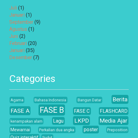
Juli
(1)
Januari
(1)
September
(9)
Agustus
(1)
Juni
(2)
Februari
(20)
Januari
(35)
Desember
(7)
Categories
Berita
Agama
Bahasa Indonesia
Bangun Datar
FASE B
FASE A
FASE C
FLASHCARD
LKPD
Media Ajar
Lagu
kenampakan alam
poster
Mewarnai
Perkalian dua angka
Preposition
Quiz interaktif
Sudut