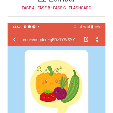
FASE A
·
FASE B
·
FASE C
·
FLASHCARD