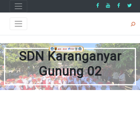
SDN Karanganyar
Gunung 02