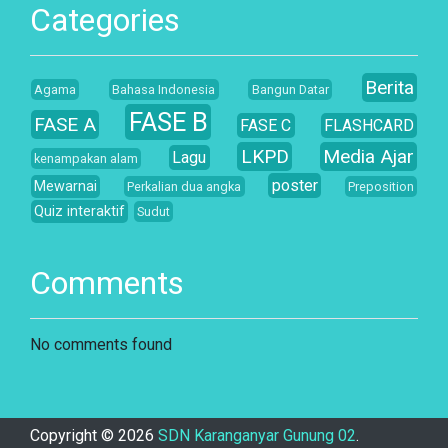
Categories
Berita
Agama
Bahasa Indonesia
Bangun Datar
FASE B
FASE A
FASE C
FLASHCARD
LKPD
Media Ajar
Lagu
kenampakan alam
poster
Mewarnai
Perkalian dua angka
Preposition
Quiz interaktif
Sudut
Comments
No comments found
Copyright ©
2026
SDN Karanganyar Gunung 02
.