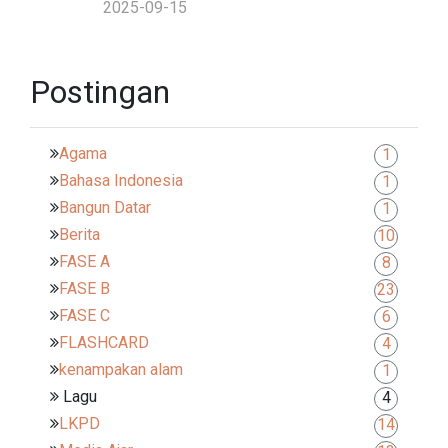
2025-09-15
Postingan
Agama
1
Bahasa Indonesia
1
Bangun Datar
1
Berita
10
FASE A
8
FASE B
23
FASE C
6
FLASHCARD
4
kenampakan alam
1
Lagu
4
LKPD
14