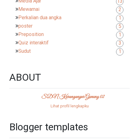
Media Ajar
13
Mewarnai
2
Perkalian dua angka
1
poster
5
Preposition
1
Quiz interaktif
3
Sudut
1
ABOUT
SDN Karanganyar Gunung 02
Lihat profil lengkapku
Blogger templates