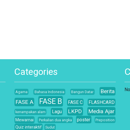
Categories
No
Berita
Agama
Bahasa Indonesia
Bangun Datar
FASE B
FASE A
FASE C
FLASHCARD
LKPD
Media Ajar
Lagu
kenampakan alam
poster
Mewarnai
Perkalian dua angka
Preposition
Quiz interaktif
Sudut