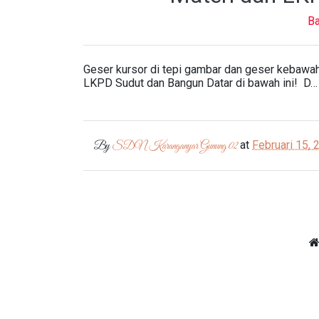
Ba
Geser kursor di tepi gambar dan geser kebawah
LKPD Sudut dan Bangun Datar di bawah ini! D…
at
Februari 15, 
By
SDN Karanganyar Gunung 02