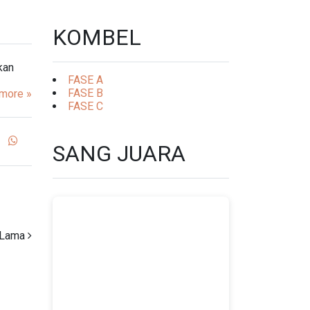
KOMBEL
kan
FASE A
FASE B
more »
FASE C
SANG JUARA
 Lama