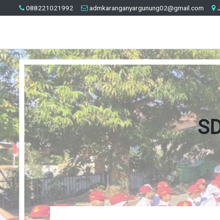
088221021992
admkaranganyargunung02@gmail.com
J
SD