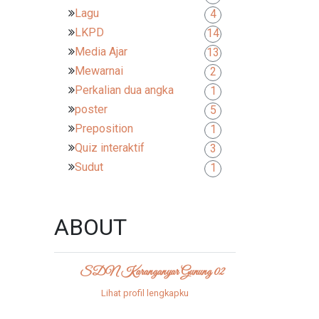
Lagu
4
LKPD
14
Media Ajar
13
Mewarnai
2
Perkalian dua angka
1
poster
5
Preposition
1
Quiz interaktif
3
Sudut
1
ABOUT
SDN Karanganyar Gunung 02
Lihat profil lengkapku