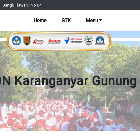
l.Jangli Tlawah I No 04
Home
GTK
Menu
N Karanganyar Gunung