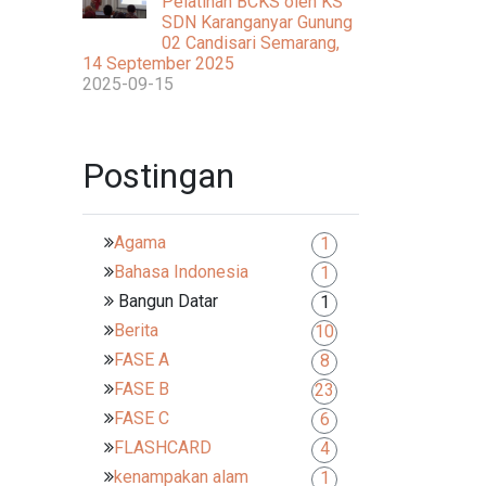
Pelatihan BCKS oleh KS
SDN Karanganyar Gunung
02 Candisari Semarang,
14 September 2025
2025-09-15
Postingan
Agama
1
Bahasa Indonesia
1
Bangun Datar
1
Berita
10
FASE A
8
FASE B
23
FASE C
6
FLASHCARD
4
kenampakan alam
1