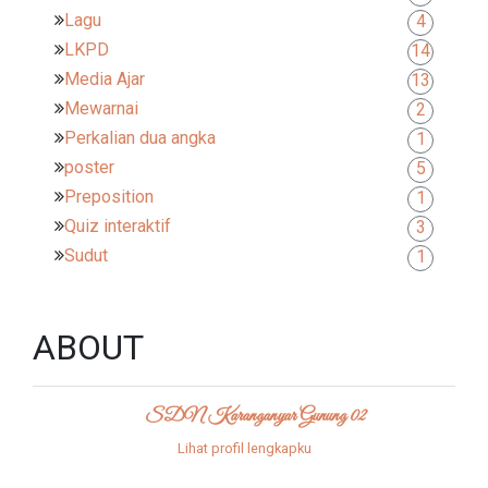
Lagu
4
LKPD
14
Media Ajar
13
Mewarnai
2
Perkalian dua angka
1
poster
5
Preposition
1
Quiz interaktif
3
Sudut
1
ABOUT
SDN Karanganyar Gunung 02
Lihat profil lengkapku