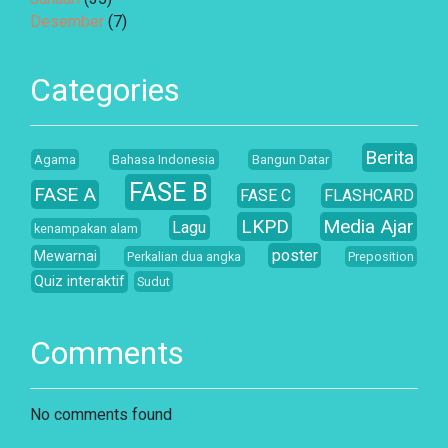
Desember
(7)
Categories
Berita
Agama
Bahasa Indonesia
Bangun Datar
FASE B
FASE A
FASE C
FLASHCARD
LKPD
Media Ajar
Lagu
kenampakan alam
poster
Mewarnai
Perkalian dua angka
Preposition
Quiz interaktif
Sudut
Comments
No comments found