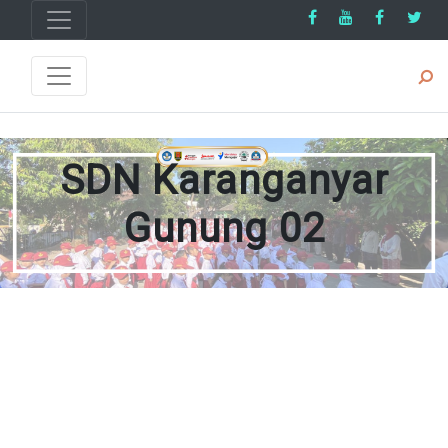
SDN Karanganyar
Gunung 02