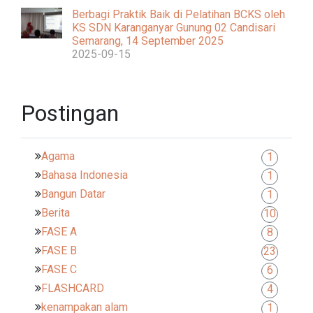
Berbagi Praktik Baik di Pelatihan BCKS oleh
KS SDN Karanganyar Gunung 02 Candisari
Semarang, 14 September 2025
2025-09-15
Postingan
Agama
1
Bahasa Indonesia
1
Bangun Datar
1
Berita
10
FASE A
8
FASE B
23
FASE C
6
FLASHCARD
4
kenampakan alam
1