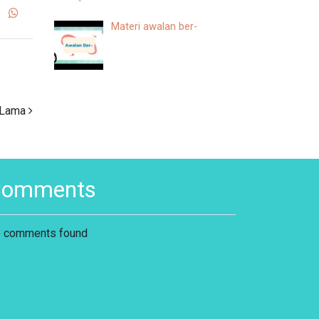
Materi awalan ber-
 Lama
Comments
 comments found