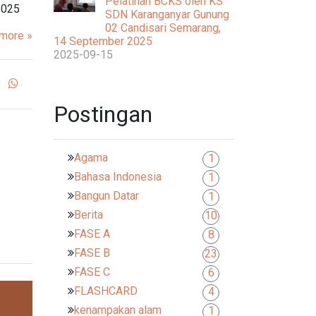
Pelatihan BCKS oleh KS
2025
SDN Karanganyar Gunung
02 Candisari Semarang,
more »
14 September 2025
2025-09-15
Postingan
Agama
1
Bahasa Indonesia
1
Bangun Datar
1
Berita
10
FASE A
8
FASE B
23
FASE C
6
FLASHCARD
4
kenampakan alam
1