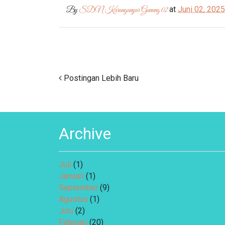
at
Juni 02, 2025
By
SDN Karanganyar Gunung 02
Postingan Lebih Baru
Archive
Juli
(1)
Januari
(1)
September
(9)
Agustus
(1)
Juni
(2)
Februari
(20)