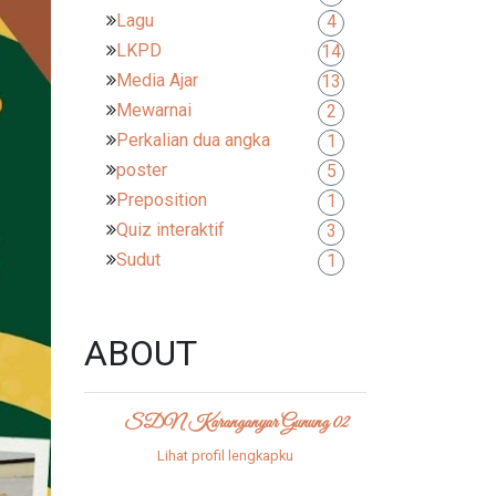
Lagu
4
LKPD
14
Media Ajar
13
Mewarnai
2
Perkalian dua angka
1
poster
5
Preposition
1
Quiz interaktif
3
Sudut
1
ABOUT
SDN Karanganyar Gunung 02
Lihat profil lengkapku