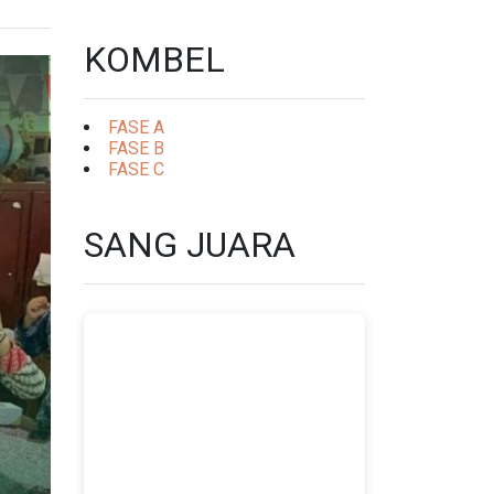
KOMBEL
FASE A
FASE B
FASE C
SANG JUARA