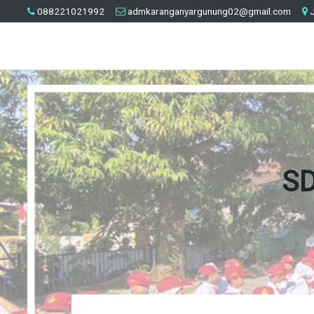
088221021992
admkaranganyargunung02@gmail.com
J
SD