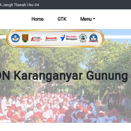
l.Jangli Tlawah I No 04
Home
GTK
Menu
N Karanganyar Gunung