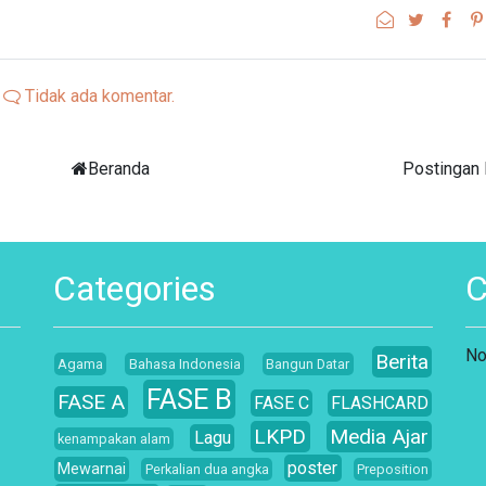
Tidak ada komentar.
Beranda
Postingan
Categories
No
Berita
Agama
Bahasa Indonesia
Bangun Datar
FASE B
FASE A
FASE C
FLASHCARD
LKPD
Media Ajar
Lagu
kenampakan alam
poster
Mewarnai
Perkalian dua angka
Preposition