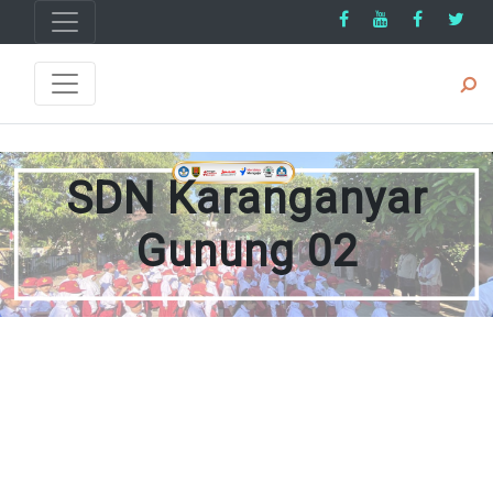
SDN Karanganyar
Gunung 02