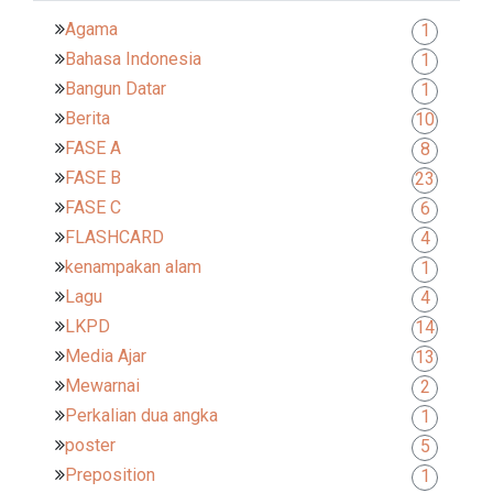
Agama
1
Bahasa Indonesia
1
Bangun Datar
1
Berita
10
FASE A
8
FASE B
23
FASE C
6
FLASHCARD
4
kenampakan alam
1
Lagu
4
LKPD
14
Media Ajar
13
Mewarnai
2
Perkalian dua angka
1
poster
5
Preposition
1