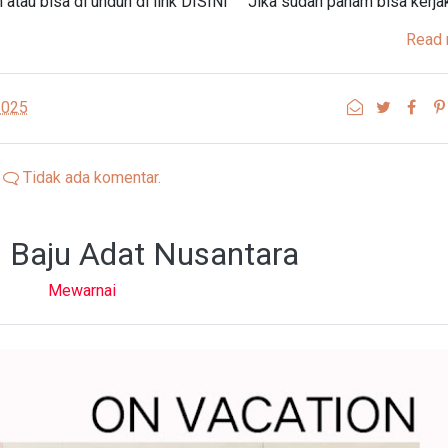
 atau bisa di unduh di link DISINI Jika sudah paham bisa kerja
Read 
2025
Tidak ada komentar.
 Baju Adat Nusantara
Mewarnai