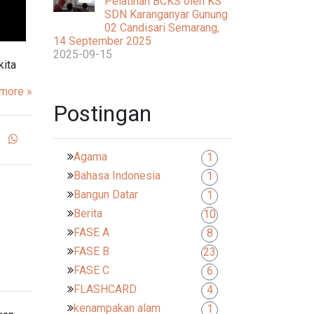
Pelatihan BCKS oleh KS
SDN Karanganyar Gunung
02 Candisari Semarang,
14 September 2025
2025-09-15
kita
more »
Postingan
Agama
1
Bahasa Indonesia
1
Bangun Datar
1
Berita
10
FASE A
8
FASE B
23
FASE C
6
FLASHCARD
4
kenampakan alam
1