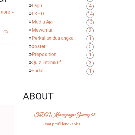
kan
Lagu
4
more »
LKPD
14
Media Ajar
13
Mewarnai
2
Perkalian dua angka
1
poster
5
Preposition
1
Quiz interaktif
3
Sudut
1
ABOUT
SDN Karanganyar Gunung 02
Lihat profil lengkapku