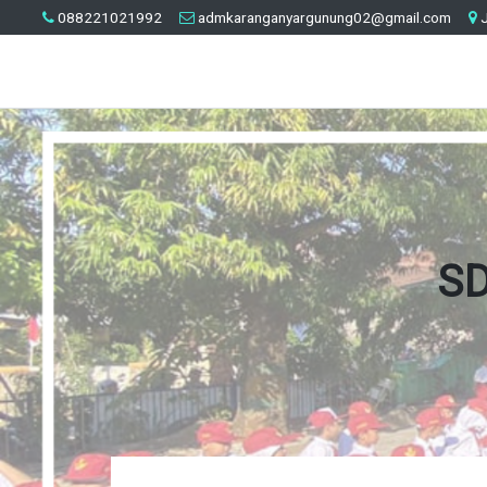
088221021992
admkaranganyargunung02@gmail.com
J
SD