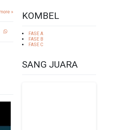
more »
KOMBEL
FASE A
FASE B
FASE C
SANG JUARA