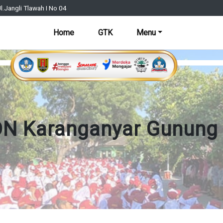
l.Jangli Tlawah I No 04
Home
GTK
Menu
N Karanganyar Gunung