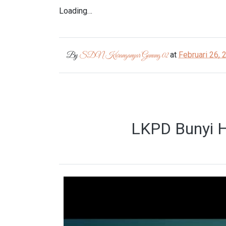
Loading…
at
Februari 26, 
By
SDN Karanganyar Gunung 02
LKPD Bunyi H