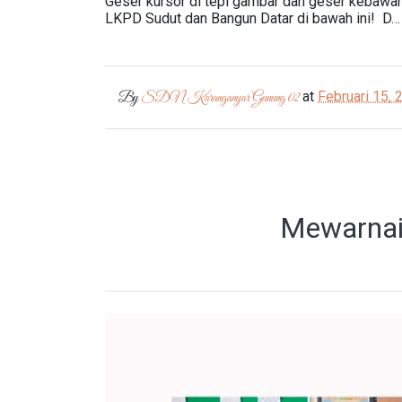
Geser kursor di tepi gambar dan geser kebawah
LKPD Sudut dan Bangun Datar di bawah ini! D…
at
Februari 15, 
By
SDN Karanganyar Gunung 02
Mewarnai