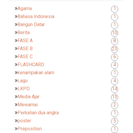
Agama
1
Bahasa Indonesia
1
Bangun Datar
1
Berita
10
FASE A
8
FASE B
23
FASE C
6
FLASHCARD
4
kenampakan alam
1
Lagu
4
LKPD
14
Media Ajar
13
Mewarnai
2
Perkalian dua angka
1
poster
5
Preposition
1