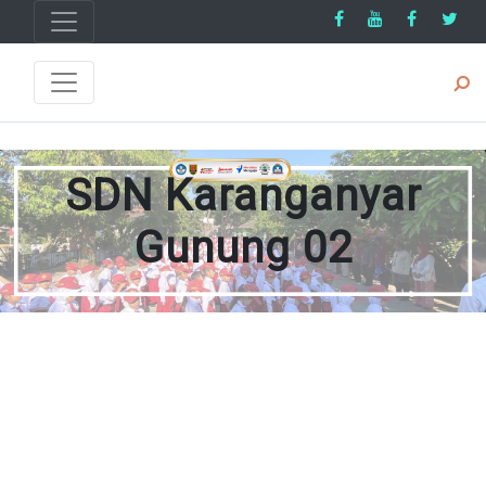
SDN Karanganyar
Gunung 02