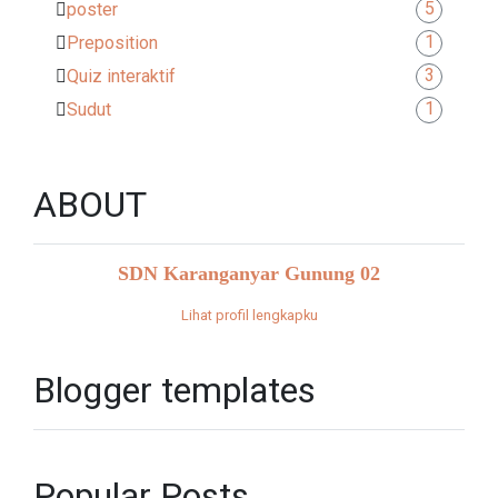
5
poster
1
Preposition
3
Quiz interaktif
1
Sudut
ABOUT
SDN Karanganyar Gunung 02
Lihat profil lengkapku
Blogger templates
Popular Posts