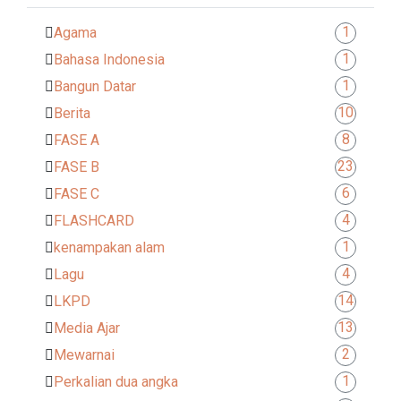
1
Agama
1
Bahasa Indonesia
1
Bangun Datar
10
Berita
8
FASE A
23
FASE B
6
FASE C
4
FLASHCARD
1
kenampakan alam
4
Lagu
14
LKPD
13
Media Ajar
2
Mewarnai
1
Perkalian dua angka