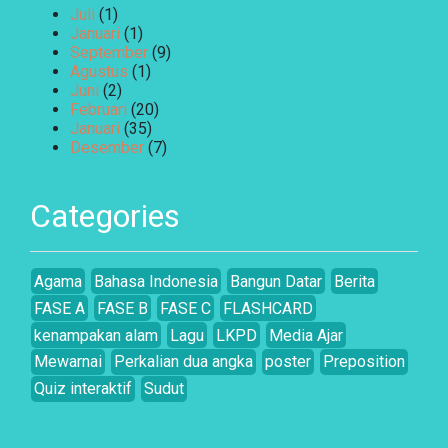
Juli
(1)
Januari
(1)
September
(9)
Agustus
(1)
Juni
(2)
Februari
(20)
Januari
(35)
Desember
(7)
Categories
Agama
Bahasa Indonesia
Bangun Datar
Berita
FASE A
FASE B
FASE C
FLASHCARD
kenampakan alam
Lagu
LKPD
Media Ajar
Mewarnai
Perkalian dua angka
poster
Preposition
Quiz interaktif
Sudut