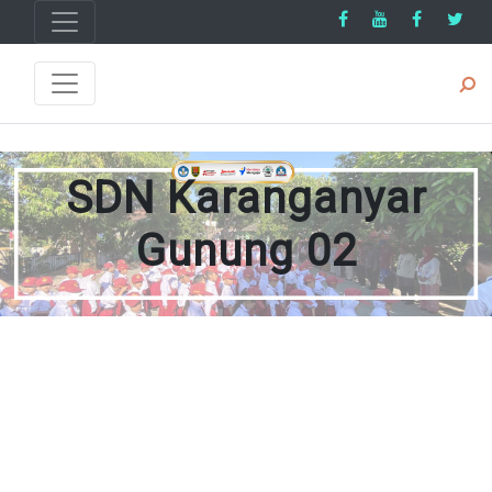
SDN Karanganyar
Gunung 02