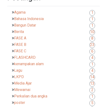
Agama
1
Bahasa Indonesia
1
Bangun Datar
1
Berita
10
FASE A
8
FASE B
23
FASE C
6
FLASHCARD
4
kenampakan alam
1
Lagu
4
LKPD
14
Media Ajar
13
Mewarnai
2
Perkalian dua angka
1
poster
5