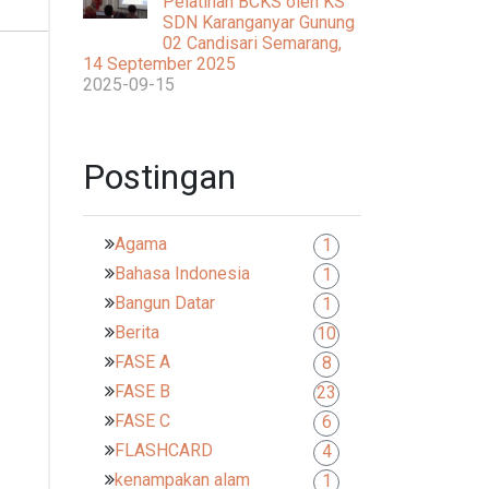
Pelatihan BCKS oleh KS
SDN Karanganyar Gunung
02 Candisari Semarang,
14 September 2025
2025-09-15
Postingan
Agama
1
Bahasa Indonesia
1
Bangun Datar
1
Berita
10
FASE A
8
FASE B
23
FASE C
6
FLASHCARD
4
kenampakan alam
1