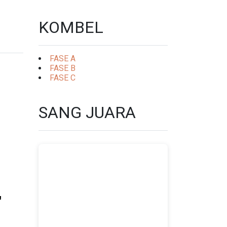
KOMBEL
FASE A
FASE B
FASE C
SANG JUARA