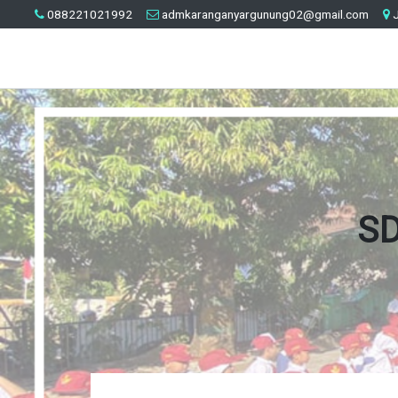
088221021992
admkaranganyargunung02@gmail.com
J
SD