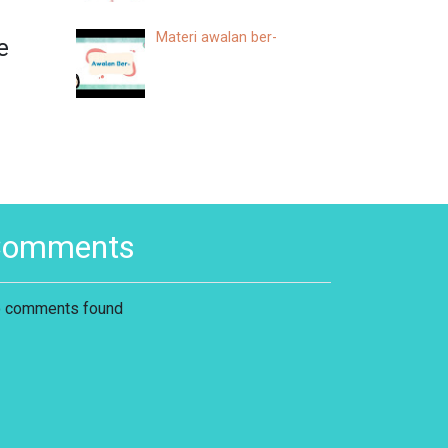
Materi awalan ber-
e
Comments
 comments found