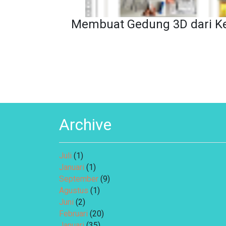
Membuat Gedung 3D dari K
Archive
Juli
(1)
Januari
(1)
September
(9)
Agustus
(1)
Juni
(2)
Februari
(20)
Januari
(35)