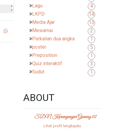
Lagu
4
LKPD
14
Media Ajar
13
Mewarnai
2
Perkalian dua angka
1
poster
5
Preposition
1
Quiz interaktif
3
Sudut
1
ABOUT
SDN Karanganyar Gunung 02
Lihat profil lengkapku