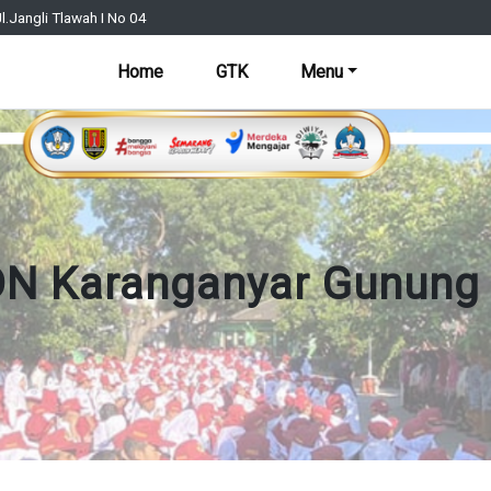
l.Jangli Tlawah I No 04
Home
GTK
Menu
N Karanganyar Gunung