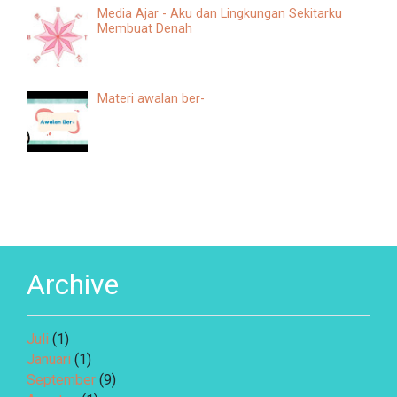
Media Ajar - Aku dan Lingkungan Sekitarku
Membuat Denah
Materi awalan ber-
Archive
Juli
(1)
Januari
(1)
September
(9)