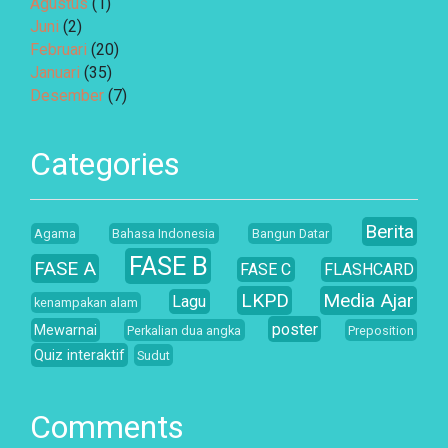
Agustus
(1)
Juni
(2)
Februari
(20)
Januari
(35)
Desember
(7)
Categories
Berita
Agama
Bahasa Indonesia
Bangun Datar
FASE B
FASE A
FASE C
FLASHCARD
LKPD
Media Ajar
Lagu
kenampakan alam
poster
Mewarnai
Perkalian dua angka
Preposition
Quiz interaktif
Sudut
Comments