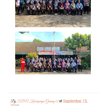
at
September 15,
By
SDN Karanganyar Gunung 02
2025