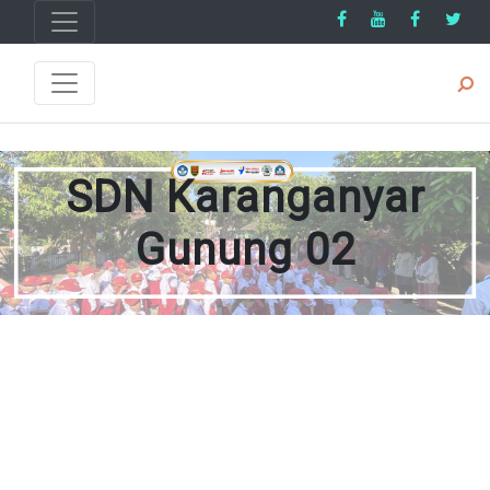
SDN Karanganyar
Gunung 02