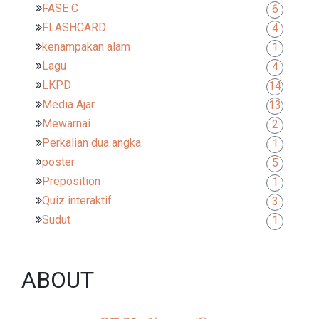
FASE C
6
FLASHCARD
4
kenampakan alam
1
Lagu
4
LKPD
14
Media Ajar
13
Mewarnai
2
Perkalian dua angka
1
poster
5
Preposition
1
Quiz interaktif
3
Sudut
1
ABOUT