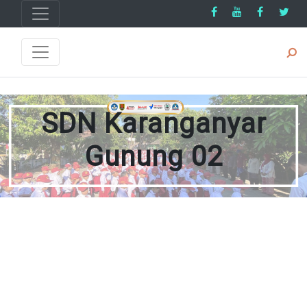
SDN Karanganyar
Gunung 02