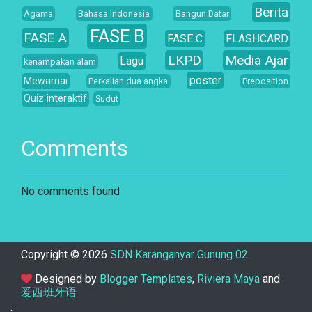
Berita
Agama
Bahasa Indonesia
Bangun Datar
FASE B
FASE A
FASE C
FLASHCARD
LKPD
Media Ajar
Lagu
kenampakan alam
poster
Mewarnai
Perkalian dua angka
Preposition
Quiz interaktif
Sudut
Comments
No comments found
Copyright ©
2026
SDN Karanganyar Gunung 02
.
Designed by
Blogger Templates
,
Riviera Maya
and
爱西班牙语
.