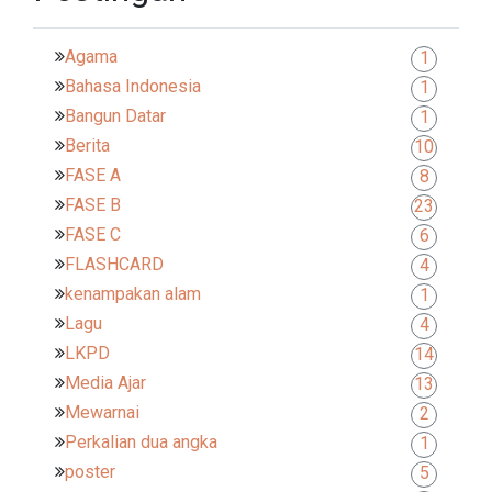
Agama
1
Bahasa Indonesia
1
Bangun Datar
1
Berita
10
FASE A
8
FASE B
23
FASE C
6
FLASHCARD
4
kenampakan alam
1
Lagu
4
LKPD
14
Media Ajar
13
Mewarnai
2
Perkalian dua angka
1
poster
5