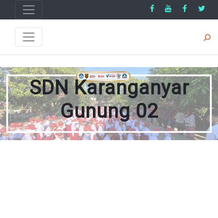
SDN Karanganyar
Gunung 02