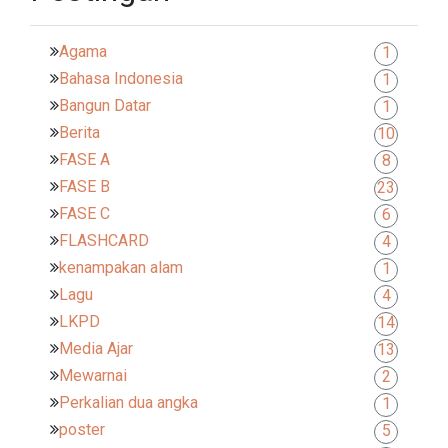
Agama
1
Bahasa Indonesia
1
Bangun Datar
1
Berita
10
FASE A
8
FASE B
23
FASE C
6
FLASHCARD
4
kenampakan alam
1
Lagu
4
LKPD
14
Media Ajar
13
Mewarnai
2
Perkalian dua angka
1
poster
5