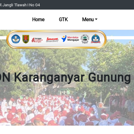
l.Jangli Tlawah I No 04
Home
GTK
Menu
N Karanganyar Gunung