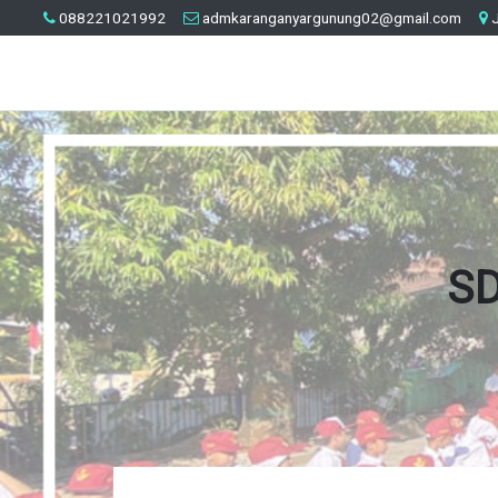
088221021992
admkaranganyargunung02@gmail.com
J
SD