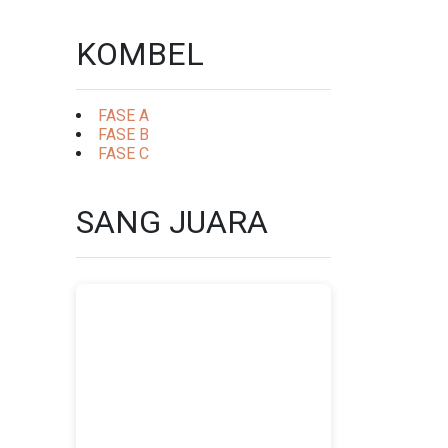
KOMBEL
FASE A
FASE B
FASE C
SANG JUARA