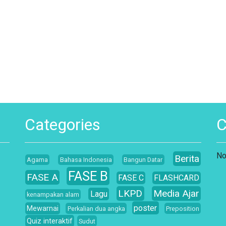
Categories
No
Berita
Agama
Bahasa Indonesia
Bangun Datar
FASE B
FASE A
FASE C
FLASHCARD
LKPD
Media Ajar
Lagu
kenampakan alam
poster
Mewarnai
Perkalian dua angka
Preposition
Quiz interaktif
Sudut