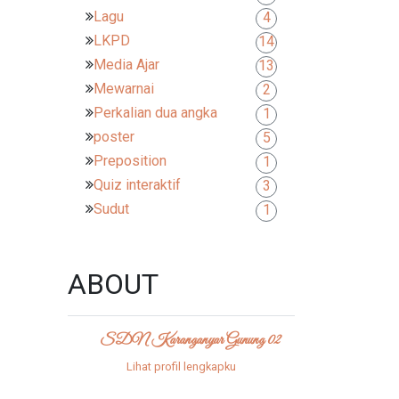
Lagu
4
LKPD
14
Media Ajar
13
Mewarnai
2
Perkalian dua angka
1
poster
5
Preposition
1
Quiz interaktif
3
Sudut
1
ABOUT
SDN Karanganyar Gunung 02
Lihat profil lengkapku