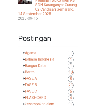
Pelatihan BCKS oleh KS
SDN Karanganyar Gunung
02 Candisari Semarang,
14 September 2025
2025-09-15
Postingan
Agama
1
Bahasa Indonesia
1
Bangun Datar
1
Berita
10
FASE A
8
FASE B
23
FASE C
6
FLASHCARD
4
kenampakan alam
1