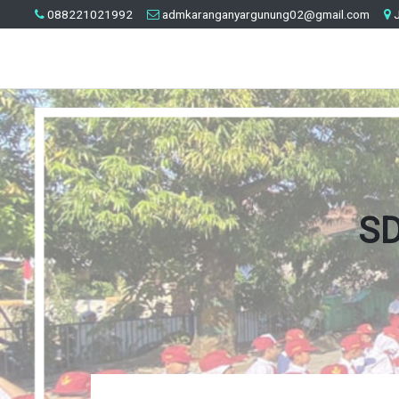
088221021992
admkaranganyargunung02@gmail.com
J
SD