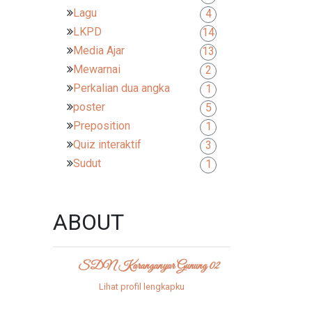
Lagu
4
LKPD
14
Media Ajar
13
Mewarnai
2
Perkalian dua angka
1
poster
5
Preposition
1
Quiz interaktif
3
Sudut
1
ABOUT
SDN Karanganyar Gunung 02
Lihat profil lengkapku