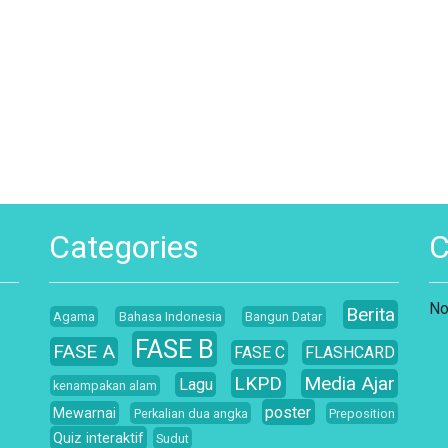
Categories
No
Berita
Agama
Bahasa Indonesia
Bangun Datar
FASE B
FASE A
FASE C
FLASHCARD
LKPD
Media Ajar
Lagu
kenampakan alam
poster
Mewarnai
Perkalian dua angka
Preposition
Quiz interaktif
Sudut