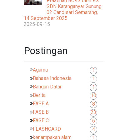
Pelatihan BCKS oleh KS
SDN Karanganyar Gunung
02 Candisari Semarang,
14 September 2025
2025-09-15
Postingan
Agama
1
Bahasa Indonesia
1
Bangun Datar
1
Berita
10
FASE A
8
FASE B
23
FASE C
6
FLASHCARD
4
kenampakan alam
1