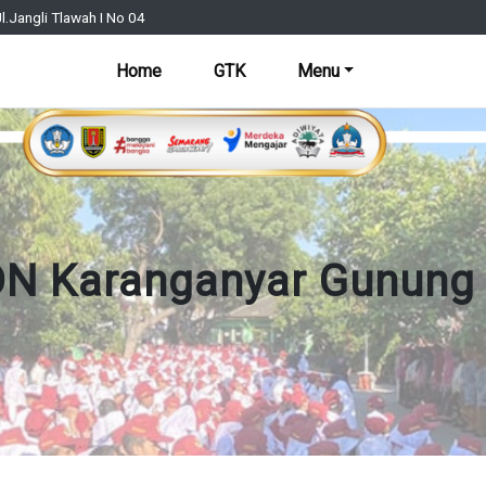
l.Jangli Tlawah I No 04
Home
GTK
Menu
N Karanganyar Gunung