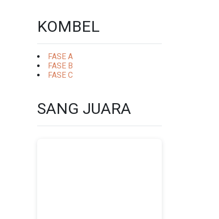
KOMBEL
FASE A
FASE B
FASE C
SANG JUARA